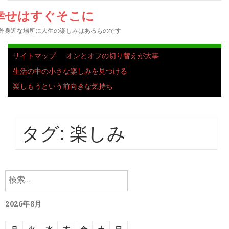
幸せはすぐそこに
外身近な場所に人生の楽しみはあるものです
サイトマップ
オンとオフの切り替えが大事
生活の中の小さな楽しみを見つける
楽しもうという前向きな気持ち
タグ:
楽しみ
検
索:
2026年8月